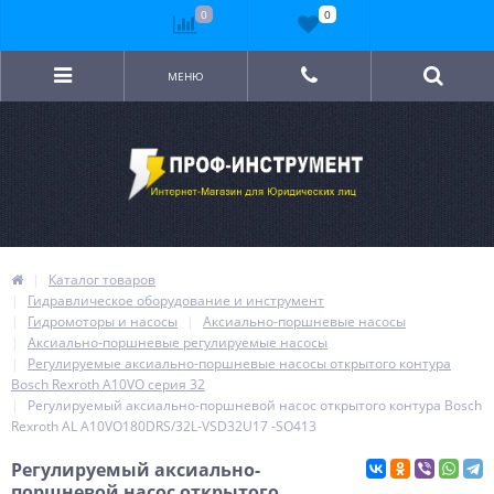
0
0
МЕНЮ
Каталог товаров
Гидравлическое оборудование и инструмент
Гидромоторы и насосы
Аксиально-поршневые насосы
Аксиально-поршневые регулируемые насосы
Регулируемые аксиально-поршневые насосы открытого контура
Bosch Rexroth A10VO серия 32
Регулируемый аксиально-поршневой насос открытого контура Bosch
Rexroth AL A10VO180DRS/32L-VSD32U17 -SO413
Регулируемый аксиально-
поршневой насос открытого