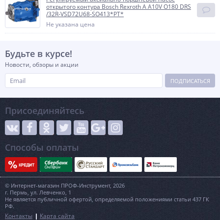
открытого контура Bosch Rexroth A A10V O180 DRS
/32R-VSD72U68-SO413*PT*
Не указана цена
Будьте в курсе!
Новости, обзоры и акции
ПОДПИСАТЬСЯ
Присоединяйтесь
Способы оплаты
© Интернет-магазин ПРОФ-Инструмент, 2026
г. Пермь, ул. Левченко, 1
Не является публичной офертой, определяемой положениями статьи 437 ГК
РФ.
Контакты
Карта сайта