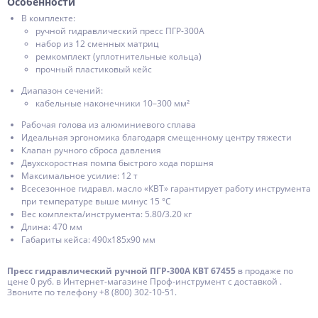
Особенности
В комплекте:
ручной гидравлический пресс ПГР-300А
набор из 12 сменных матриц
ремкомплект (уплотнительные кольца)
прочный пластиковый кейс
Диапазон сечений:
кабельные наконечники 10–300 мм²
Рабочая голова из алюминиевого сплава
Идеальная эргономика благодаря смещенному центру тяжести
Клапан ручного сброса давления
Двухскоростная помпа быстрого хода поршня
Максимальное усилие: 12 т
Всесезонное гидравл. масло «КВТ» гарантирует работу инструмента
при температуре выше минус 15 °С
Вес комплекта/инструмента: 5.80/3.20 кг
Длина: 470 мм
Габариты кейса: 490х185х90 мм
Пресс гидравлический ручной ПГР-300А КВТ 67455
в продаже по
цене 0 руб. в Интернет-магазине Проф-инструмент с доставкой .
Звоните по телефону +8 (800) 302-10-51.