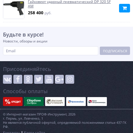
Гайковерт ударный пневматический DP 320 SF
AM
258 400
руб.
Будьте в курсе!
Новости, обзоры и акции
ПОДПИСАТЬСЯ
Присоединяйтесь
Способы оплаты
© Интернет-магазин ПРОФ-Инструмент, 2026
г. Пермь, ул. Левченко, 1
Не является публичной офертой, определяемой положениями статьи 437 ГК
РФ.
Контакты
Карта сайта