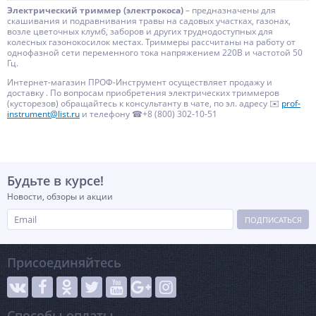
Электрический триммер (электрокоса)
– предназначены для
скашивания и подравнивания травы на садовых участках, газонах,
возле цветочных клумб, заборов и других труднодоступных для
колесных газонокосилок местах. Триммеры рассчитаны на работу от
однофазной сети переменного тока напряжением 220В и частотой 50
Гц.
Интернет-магазин ПРОФ-Инструмент осуществляет продажу и
доставку . По вопросам приобретения электрических триммеров
(кусторезов) обращайтесь к консультанту в чате, по эл. адресу ✉️
prof-
instrument@list.ru
и телефону ☎+8 (800) 302-10-51
Будьте в курсе!
Новости, обзоры и акции
ПОДПИСАТЬСЯ
Присоединяйтесь
Способы оплаты