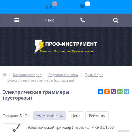
0
0
МЕНЮ
Каталог товаров
Садовая техника
Триммеры
Электрические триммеры (кусторезы)
Электрические триммеры
(кусторезы)
5
Товаров:
По
:
Умолчанию
Цене
Рейтингу
Электрический триммер Интерскол МКЭ-35/1000