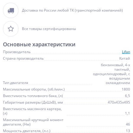
Доставка по России любой ТК (транспортной компанией)
Все товары сертифицированы
Основные характеристики
Производитель
Lifan
Страна производитель
Китай
бензиновый, 4-х
тактный,
одноцилиндровый, с
воздушным
Тип двигателя
охлаждением
Максимальные обороты, (об./мин.)
1800
Вместимость топливного бака, (л)
6,5
Габаритные размеры (ДхШхВ), мм
470х435х495
Вместимость масляного картера,
(л)
1,1
Максимальный крутящий момент
двигателя, (Нм)
46
Мощность двигателя, (л.с.)
13