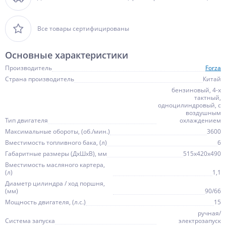
Все товары сертифицированы
Основные характеристики
Производитель
Forza
Страна производитель
Китай
бензиновый, 4-х
тактный,
одноцилиндровый, с
воздушным
Тип двигателя
охлаждением
Максимальные обороты, (об./мин.)
3600
Вместимость топливного бака, (л)
6
Габаритные размеры (ДхШхВ), мм
515х420х490
Вместимость масляного картера,
(л)
1,1
Диаметр цилиндра / ход поршня,
(мм)
90/66
Мощность двигателя, (л.с.)
15
ручная/
Система запуска
электрозапуск