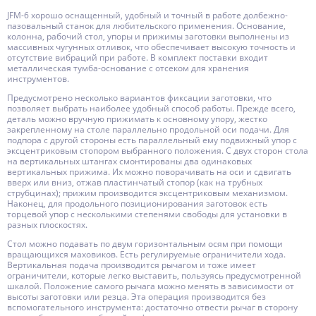
JFM-6 хорошо оснащенный, удобный и точный в работе долбежно-
пазовальный станок для любительского применения. Основание,
колонна, рабочий стол, упоры и прижимы заготовки выполнены из
массивных чугунных отливок, что обеспечивает высокую точность и
отсутствие вибраций при работе. В комплект поставки входит
металлическая тумба-основание с отсеком для хранения
инструментов.
Предусмотрено несколько вариантов фиксации заготовки, что
позволяет выбрать наиболее удобный способ работы. Прежде всего,
деталь можно вручную прижимать к основному упору, жестко
закрепленному на столе параллельно продольной оси подачи. Для
подпора с другой стороны есть параллельный ему подвижный упор с
эксцентриковым стопором выбранного положения. С двух сторон стола
на вертикальных штангах смонтированы два одинаковых
вертикальных прижима. Их можно поворачивать на оси и сдвигать
вверх или вниз, отжав пластинчатый стопор (как на трубных
струбцинах); прижим производится эксцентриковым механизмом.
Наконец, для продольного позиционирования заготовок есть
торцевой упор с несколькими степенями свободы для установки в
разных плоскостях.
Стол можно подавать по двум горизонтальным осям при помощи
вращающихся маховиков. Есть регулируемые ограничители хода.
Вертикальная подача производится рычагом и тоже имеет
ограничители, которые легко выставить, пользуясь предусмотренной
шкалой. Положение самого рычага можно менять в зависимости от
высоты заготовки или резца. Эта операция производится без
вспомогательного инструмента: достаточно отвести рычаг в сторону