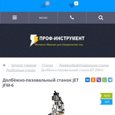
0
0
МЕНЮ
Каталог товаров
Станки
Деревообрабатывающие станки
Долбежные станки
Долбёжно-пазовальный станок JET JFM-6
Долбёжно-пазовальный станок JET
JFM-6
NEW
ХИТ