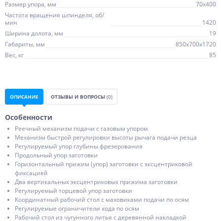
Размер упора, мм
70х400
Частота вращения шпинделя, об/
мин
1420
Ширина долота, мм
19
Габариты, мм
850х700х1720
Вес, кг
85
ОПИСАНИЕ
ОТЗЫВЫ И ВОПРОСЫ
(0)
Особенности
Реечный механизм подачи с газовым упором
Механизм быстрой регулировки высоты рычага подачи резца
Регулируемый упор глубины фрезерования
Продольный упор заготовки
Горизонтальный прижим (упор) заготовки с эксцентриковой
фиксацией
Два вертикальных эксцентриковых прижима заготовки
Регулируемый торцевой упор заготовки
Координатный рабочий стол с маховиками подачи по осям
Регулируемые ограничители хода по осям
Рабочий стол из чугунного литья с деревянной накладкой