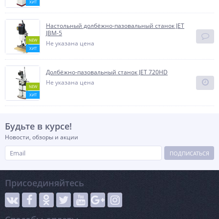
ХИТ
Настольный долбёжно-пазовальный станок JET
JBM-5
NEW
Не указана цена
ХИТ
Долбёжно-пазовальный станок JET 720HD
Не указана цена
NEW
ХИТ
Будьте в курсе!
Новости, обзоры и акции
ПОДПИСАТЬСЯ
Присоединяйтесь