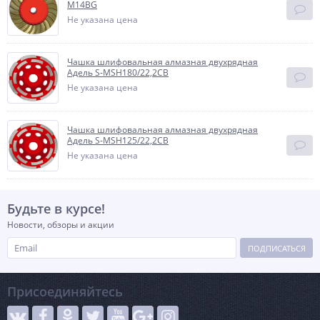
М14ВG
Не указана цена
Чашка шлифовальная алмазная двухрядная
Адель S-MSH180/22,2СB
Не указана цена
Чашка шлифовальная алмазная двухрядная
Адель S-MSH125/22,2СB
Не указана цена
Будьте в курсе!
Новости, обзоры и акции
ПОДПИСАТЬСЯ
Присоединяйтесь