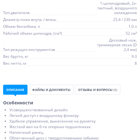
1-цилиндровый, 2х-
тактный, воздушного
Тип двигателя
охлаждения
Диаметр ножа внутр. / внеш.
25,4 / 230 мм
Объем бензобака, л
1,0 л
Рабочий объем цилиндра, (см³)
52 см³
Дисковый нож,
триммерная леска (D
Тип режущих инструментов
2,4 мм)
Вес брутто, кг
9.3
Вес нетто, кг
8
ОПИСАНИЕ
ФАЙЛЫ И ДОКУМЕНТЫ
ОТЗЫВЫ И ВОПРОСЫ
(0)
Особенности
Усовершенствованный дизайн
Легкий доступ к воздушному фильтру
Удобное управление, вынесенное на рукоятку
Жесткий вал на 6-ти опорных подшипниках
Наплечный ранец
Облегченный диск с твердосплавными зубьями