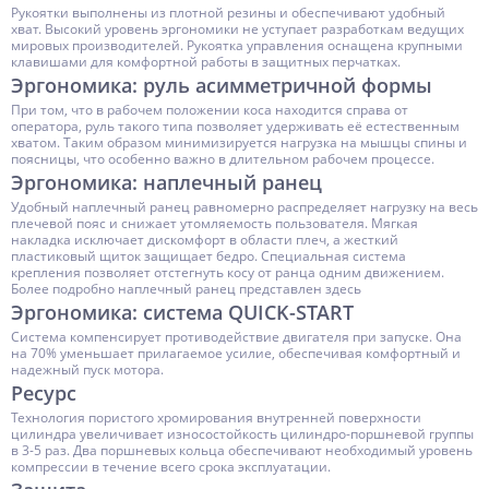
Рукоятки выполнены из плотной резины и обеспечивают удобный
хват. Высокий уровень эргономики не уступает разработкам ведущих
мировых производителей. Рукоятка управления оснащена крупными
клавишами для комфортной работы в защитных перчатках.
Эргономика: руль асимметричной формы
При том, что в рабочем положении коса находится справа от
оператора, руль такого типа позволяет удерживать её естественным
хватом. Таким образом минимизируется нагрузка на мышцы спины и
поясницы, что особенно важно в длительном рабочем процессе.
Эргономика: наплечный ранец
Удобный наплечный ранец равномерно распределяет нагрузку на весь
плечевой пояс и снижает утомляемость пользователя. Мягкая
накладка исключает дискомфорт в области плеч, а жесткий
пластиковый щиток защищает бедро. Специальная система
крепления позволяет отстегнуть косу от ранца одним движением.
Более подробно наплечный ранец представлен здесь
Эргономика: система QUICK-START
Система компенсирует противодействие двигателя при запуске. Она
на 70% уменьшает прилагаемое усилие, обеспечивая комфортный и
надежный пуск мотора.
Ресурс
Технология пористого хромирования внутренней поверхности
цилиндра увеличивает износостойкость цилиндро-поршневой группы
в 3-5 раз. Два поршневых кольца обеспечивают необходимый уровень
компрессии в течение всего срока эксплуатации.