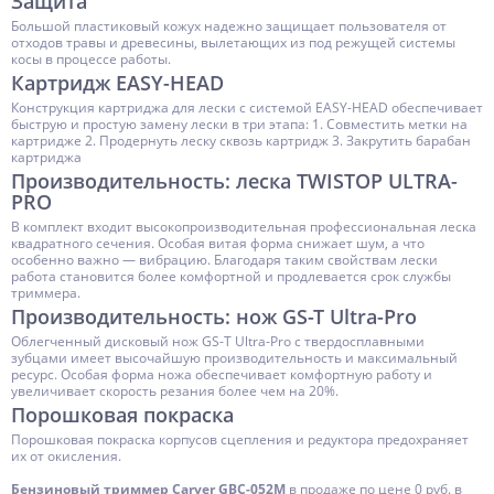
Защита
Большой пластиковый кожух надежно защищает пользователя от
отходов травы и древесины, вылетающих из под режущей системы
косы в процессе работы.
Картридж EASY-HEAD
Конструкция картриджа для лески с системой EASY-HEAD обеспечивает
быструю и простую замену лески в три этапа: 1. Совместить метки на
картридже 2. Продернуть леску сквозь картридж 3. Закрутить барабан
картриджа
Производительность: леска TWISTOP ULTRA-
PRO
В комплект входит высокопроизводительная профессиональная леска
квадратного сечения. Особая витая форма снижает шум, а что
особенно важно — вибрацию. Благодаря таким свойствам лески
работа становится более комфортной и продлевается срок службы
триммера.
Производительность: нож GS-T Ultra-Pro
Облегченный дисковый нож GS-T Ultra-Pro с твердосплавными
зубцами имеет высочайшую производительность и максимальный
ресурс. Особая форма ножа обеспечивает комфортную работу и
увеличивает скорость резания более чем на 20%.
Порошковая покраска
Порошковая покраска корпусов сцепления и редуктора предохраняет
их от окисления.
Бензиновый триммер Carver GBC-052M
в продаже по цене 0 руб. в