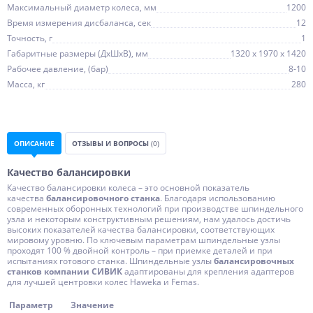
Максимальный диаметр колеса, мм
1200
Время измерения дисбаланса, сек
12
Точность, г
1
Габаритные размеры (ДхШхВ), мм
1320 х 1970 х 1420
Рабочее давление, (бар)
8-10
Масса, кг
280
ОПИСАНИЕ
ОТЗЫВЫ И ВОПРОСЫ
(0)
Качество балансировки
Качество балансировки колеса – это основной показатель
качества
балансировочного станка
. Благодаря использованию
современных оборонных технологий при производстве шпиндельного
узла и некоторым конструктивным решениям, нам удалось достичь
высоких показателей качества балансировки, соответствующих
мировому уровню. По ключевым параметрам шпиндельные узлы
проходят 100 % двойной контроль – при приемке деталей и при
испытаниях готового станка. Шпиндельные узлы
балансировочных
станков компании СИВИК
адаптированы для крепления адаптеров
для лучшей центровки колес Haweka и Femas.
Параметр
Значение