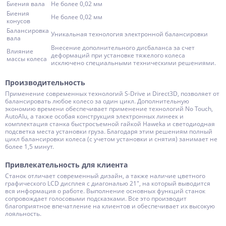
Биения вала
Не более 0,02 мм
Биения
Не более 0,02 мм
конусов
Балансировка
Уникальная технология электронной балансировки
вала
Внесение дополнительного дисбаланса за счет
Влияние
деформаций при установке тяжелого колеса
массы колеса
исключено специальными техническими решениями.
Производительность
Применение современных технологий S-Drive и Direct3D, позволяет от
балансировать любое колесо за один цикл. Дополнительную
экономию времени обеспечивает применение технологий No Touch,
AutoAlu, а также особая конструкция электронных линеек и
комплектация станка быстросъемной гайкой Haweka и светодиодная
подсветка места установки груза. Благодаря этим решениям полный
цикл балансировки колеса (с учетом установки и снятия) занимает не
более 1,5 минут.
Привлекательность для клиента
Станок отличает современный дизайн, а также наличие цветного
графического LCD дисплея с диагональю 21″, на который выводится
вся информация о работе. Выполнение основных функций станок
сопровождает голосовыми подсказками. Все это производит
благоприятное впечатление на клиентов и обеспечивает их высокую
лояльность.