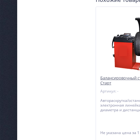
Балансировочный с
Старт
Артикул: -
Автораскрутка/остан
электронная линейк
диаметра и дистанц
Не указана цена
за 1