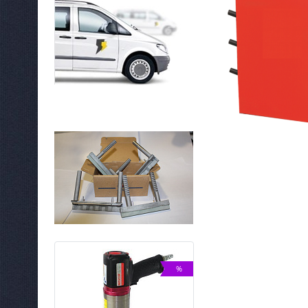
NEW
%
ХИТ
%