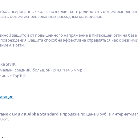
тбалансированных колес позволяет контролировать объем выполненн
овать объем использованных расходных материалов.
енной защитой от повышенного напряжение в питающей сети на базе 
т повреждения. Защита способна эффективна справляться как с резки
ием в сети.
а SIVIK;
малый, средний, большой (Ø 43÷114,5 мм);
чные TopTul;
уатации
анок СИВИК Alpha Standard
в продаже по цене 0 руб. в Интернет-ма
0-51.
ры