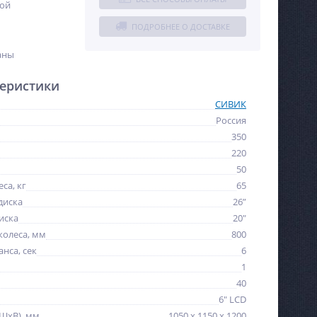
ной
ПОДРОБНЕЕ О ДОСТАВКЕ
аны
еристики
СИВИК
Россия
350
220
50
са, кг
65
диска
26”
иска
20″
олеса, мм
800
нса, сек
6
1
40
6" LCD
ШхВ), мм
1050 x 1150 x 1200