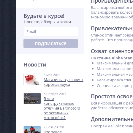
Производитель
Балансировка любого 
балансировать колеса 
Будьте в курсе!
экономию времени обе
Новости, обзоры и акции
Привлекательн
Станок отличает совр
работе.. Это произво
ПОДПИСАТЬСЯ
Охват клиенто
На
станке Alpha Sta
Максимальный диам
Новости
Максимальная шири
Максимальная масс
6 мая 2020
Магазины в условиях
Балансировка спец
коронавируса
Специальная прогр
8 ноября 2015
Простота осво
В чем
Вся информация о раб
конструктивные
удобства обслуживани
отличия Baltmotors
от остальных
мотособак?
Дополнительны
Программа Split предн
7 ноября 2015
Что такое