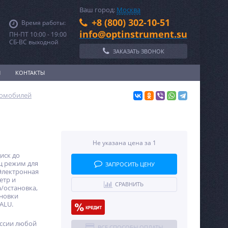
Ваш город:
Москва
+8 (800) 302-10-51
Время работы:
info@optinstrument.su
ПН-ПТ 10:00 - 19:00
СБ-ВС выходной
ЗАКАЗАТЬ ЗВОНОК
И
КОНТАКТЫ
томобилей
d
Не указана цена за 1
диск до
пец режим для
ЗАПРОСИТЬ ЦЕНУ
 Электронная
етр и
СРАВНИТЬ
а/остановка,
ановки
ALU.
оссии любой
ВСЕ СПОСОБЫ ОПЛАТЫ