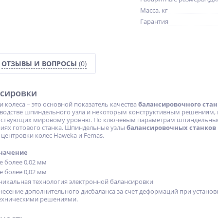
Масса, кг
Гарантия
ат
Сварочный полуавтомат
Электроподогреватель
Циклон ПДГ-160А
«Старт-Турбо» «Универсал»
ОТЗЫВЫ И ВОПРОСЫ
(0)
№1
15 870
4 299
руб.
руб.
нсировки
 колеса – это основной показатель качества
балансировочного стан
водстве шпиндельного узла и некоторым конструктивным решениям, н
етствующих мировому уровню. По ключевым параметрам шпиндельные 
ниях готового станка. Шпиндельные узлы
балансировочных станков
 центровки колес Haweka и Femas.
начение
е более 0,02 мм
е более 0,02 мм
никальная технология электронной балансировки
несение дополнительного дисбаланса за счет деформаций при устано
ехническими решениями.