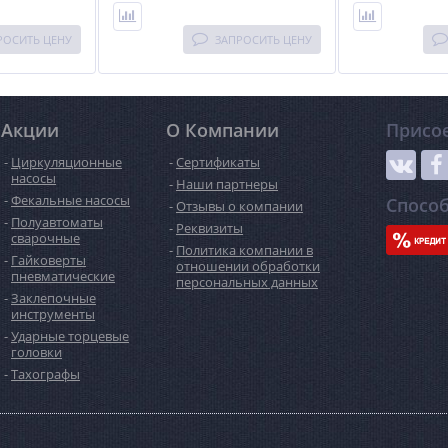
автоматическо
типа диска (ALU
речи.
РОСИТЬ ЦЕНУ
ЗАПРОСИТЬ ЦЕНУ
Акции
О Компании
Присо
Циркуляционные
Сертификаты
насосы
Наши партнеры
Фекальные насосы
Спосо
Отзывы о компании
Полуавтоматы
Реквизиты
сварочные
Политика компании в
Гайковерты
отношении обработки
пневматические
персональных данных
Заклепочные
инструменты
Ударные торцевые
головки
Тахографы