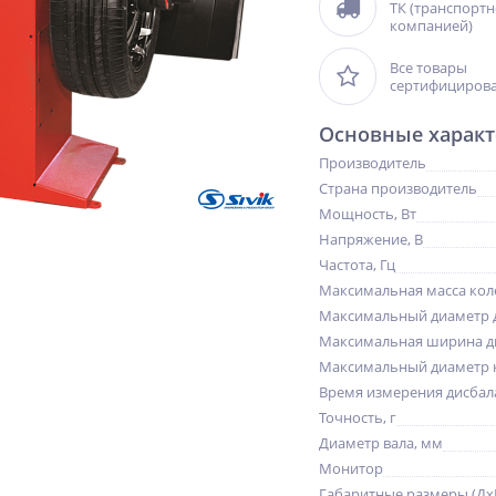
ТК (транспорт
компанией)
Все товары
сертифициров
Основные характ
Производитель
Страна производитель
Мощность, Вт
Напряжение, В
Частота, Гц
Максимальная масса коле
Максимальный диаметр 
Максимальная ширина д
Максимальный диаметр к
Время измерения дисбала
Точность, г
NEW
NEW
NEW
Диаметр вала, мм
ХИТ
ХИТ
ХИТ
Монитор
%
%
%
Габаритные размеры (Дх