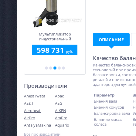
уавтомат
Мультипликатор
Сварочный полуавтом
-240В
индустриальный
Циклон ПДГ-200ДАВ
ОПИСАНИЕ
пневматический прямого
5
598 731
17 250
типа WAVOR PSW-21
руб.
руб.
руб.
Качество бала
Качество балансировки
технологий при произ
балансировки, соотв
деталей и при испыта
адаптеров для лучшей
Производители
Параметр
З
Anest Iwata
Abac
Биения вала
Н
AE&T
AEG
Биения конусов
Н
Aeroheat
AIKEN
Балансировка вала
У
AirPro
AmPro
Влияние массы
В
колеса
т
AntalyaMakina
Aquario
Все производители