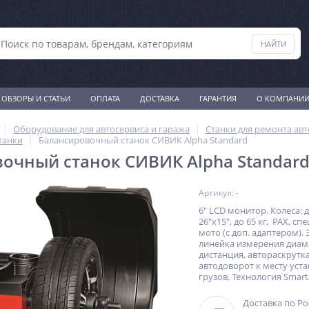
ОБЗОРЫ И СТАТЬИ
ОПЛАТА
ДОСТАВКА
ГАРАНТИЯ
О КОМПАНИ
Оборудование для автосервиса и гаража
Станки для ремонта ав
танки
Балансировочный станок СИВИК Alpha Standard
очный станок СИВИК Alpha Standar
Артикул: -
6" LCD монитор. Колеса: 
26"х15", до 65 кг, PAX, с
мото (с доп. адаптером).
линейка измерения диам
дистанция, автораскрутк
автодоворот к месту уст
грузов. Технология Smart
Доставка по Р