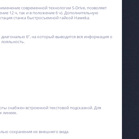
рименение современной технологии S-Drive, позволяет
ние 12 ч, так и в положение 6 ч). Дополнительную
ктация станка быстросъемной гайкой Haweka.
с диагональю 6”, на который выводится вся информация о
 лояльность.
оты снабжен встроенной текстовой подсказкой. Для
х линеек.
целью сохранения их внешнего вида.