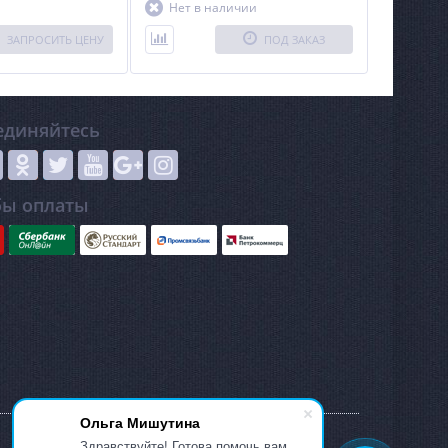
Нет в наличии
е определение
входит: 1) Набор адаптеров
), синтезатор
HAWEKA для всех типов грузовых
колес; 2) Пневмолифт для
ЗАПРОСИТЬ ЦЕНУ
ПОД ЗАКАЗ
установки грузового колеса на вал
балансировочного станка;
3)Защитный кожух.
единяйтесь
бы оплаты
Ольга Мишутина
Здравствуйте! Готова помочь вам.