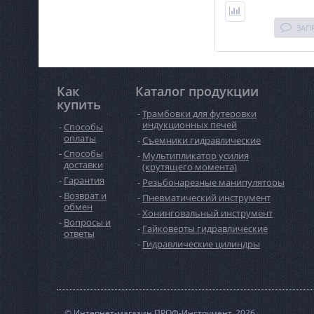
ЗАП
Как
Каталог продукции
купить
Трамбовки для футеровки
индукционных печей
Способы
оплаты
Съемники гидравлические
Способы
Мультипликатор усилия
доставки
(крутящего момента)
Гарантия
Резьбонарезные манипуляторы
Возврат и
Пневматический инструмент
обмен
Хонинговальный инструмент
Вопросы и
Гайковерты гидравлические
ответы
Гидравлические цилиндры
© Интернет-магазин ПРОФ-Инструмент, 2026