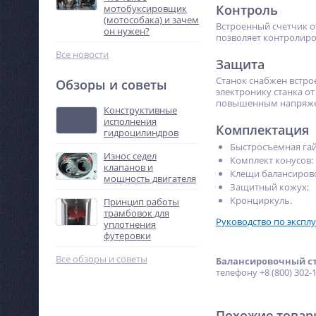
Контроль
мотобуксировщик
(мотособака) и зачем
Встроенный счетчик о
он нужен?
позволяет контролир
Все новости
Защита
Станок снабжен встро
Обзоры и советы
электронику станка о
повышенным напряжен
Конструктивные
исполнения
Комплектация
гидроцилиндров
Быстросъемная гайк
Износ седел
Комплект конусов: 
клапанов и
Клещи балансирово
мощность двигателя
Защитный кожух;
Кронциркуль.
Принцип работы
трамбовок для
Руководство по экспл
уплотнения
футеровки
Все обзоры и советы
Балансировочный ст
телефону +8 (800) 302-1
Похожие това