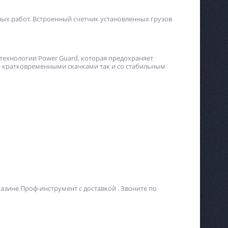
ых работ. Встроенный счетчик установленных грузов
технологии Power Guard, которая предохраняет
ми кратковременными скачками так и со стабильным
газине Проф-инструмент с доставкой . Звоните по