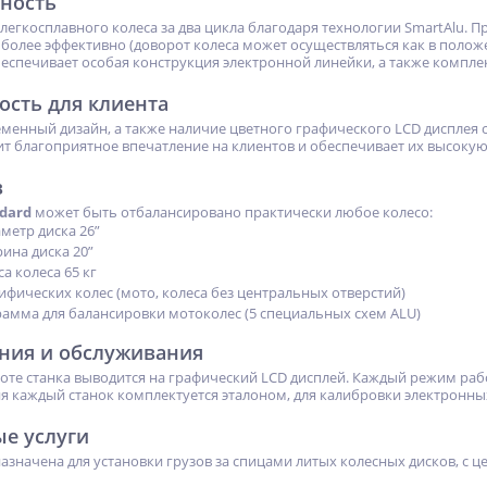
ность
легкосплавного колеса за два цикла благодаря технологии SmartAlu. П
более эффективно (доворот колеса может осуществляться как в положе
спечивает особая конструкция электронной линейки, а также компле
ость для клиента
еменный дизайн, а также наличие цветного графического LCD дисплея 
дит благоприятное впечатление на клиентов и обеспечивает их высокую
в
ndard
может быть отбалансировано практически любое колесо:
етр диска 26”
на диска 20”
а колеса 65 кг
ифических колес (мото, колеса без центральных отверстий)
амма для балансировки мотоколес (5 специальных схем ALU)
ения и обслуживания
оте станка выводится на графический LCD дисплей. Каждый режим раб
я каждый станок комплектуется эталоном, для калибровки электронны
е услуги
азначена для установки грузов за спицами литых колесных дисков, с 