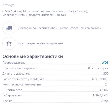
Артикул: -
(350х25,4 мм) Материал: высокоармированный (ж/бетон),
мелкозернистый, гидротехнический бетон
Доставка по России любой ТК (транспортной компанией)
Все товары сертифицированы
Основные характеристики
Производитель
WDS
Страна производитель
Южная Корея
Диаметр диска, мм
350
Размер сегмента ДхШхВ, мм
40х3,2х10,0
Количество сегментов, шт
24
Ширина реза
3,2 мм
Габариты, мм
150х2,2х28
Вес, кг
0,156