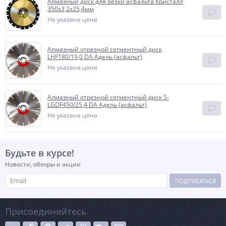
Алмазный диск для резки асфальта Кристалл
350x3,2x25,4мм
Не указана цена
Алмазный отрезной сегментный диск
LHF180/19,0 DA Адель (асфальт)
Не указана цена
Алмазный отрезной сегментный диск S-
LGDF450/25,4 DA Адель (асфальт)
Не указана цена
Будьте в курсе!
Новости, обзоры и акции
ПОДПИСАТЬСЯ
Присоединяйтесь