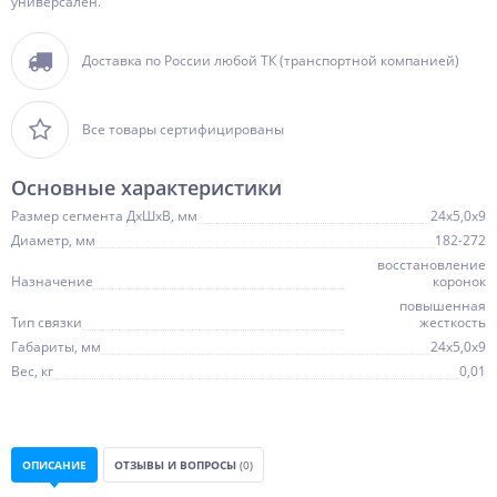
универсален.
Доставка по России любой ТК (транспортной компанией)
Все товары сертифицированы
Основные характеристики
Размер сегмента ДхШхВ, мм
24х5,0х9
Диаметр, мм
182-272
восстановление
Назначение
коронок
повышенная
Тип связки
жесткость
Габариты, мм
24х5,0х9
Вес, кг
0,01
ОПИСАНИЕ
ОТЗЫВЫ И ВОПРОСЫ
(0)