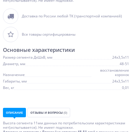
нет(испытывается). Не имеет подложки.
Доставка по России любой ТК (транспортной компанией)
Все товары сертифицированы
Основные характеристики
Размер сегмента ДхШхВ, мм
24х3,5х11
Диаметр, мм
48-51
восстановление
Назначение
коронок
Габариты, мм
24х3,5х11
Вес, кг
0,01
ОПИСАНИЕ
ОТЗЫВЫ И ВОПРОСЫ
(0)
Высота сегмента 11мм данных по потребительским характеристикам
нет(испытывается). Не имеет подложки.
Алмазные сегменты Домик (на коронку 48-51 мм)
в продаже по цене