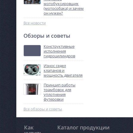
мотобуксировщик
(мотособака) и зачем
он нужен?
Все новости
Обзоры и советы
Конструктивные
исполнения
гидроцилиндров
Износ седел
клапанов и
мощность двигателя
Принцип работы
трамбовок для
уплотнения
футеровки
Все обзоры и советы
Как
Каталог продукции