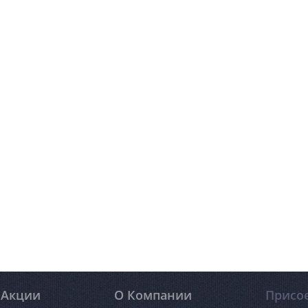
Акции
О Компании
Присо