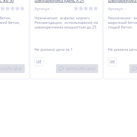
ь ЖБ 30
швонарезчика Адель А 25
швонарезчика 
x10)
Ø450x3,5 мм (40x4,5x8)
Ø700x3,5 мм (4
Артикул: -
Артикул: -
сегментов 32
сегментов 49
бетон,
Назначение: асфальт, кирпич.
Назначение: ж
жий бетон,
Рекомендации: использование на
марочный бетон
швонарезчиках мощностью до 25
тощий бетон.
льзование на
кВт. Особенности: высокие
Рекомендации:
остью от 11
износостойкие свойства, высокая
швонарезчиках
производительность.
до 45 кВт.
рсальный
Особенности: 
Не указана цена
за 1
Не указана це
ет
алмазный диск
а старом, так
использоваться 
 Отличается
и на свежем бе
есурсом и
сбалансирован
ю.
производитель
РОСИТЬ ЦЕНУ
ЗАПРОСИТЬ ЦЕНУ