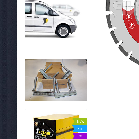
NEW
NEW
%
ХИТ
%