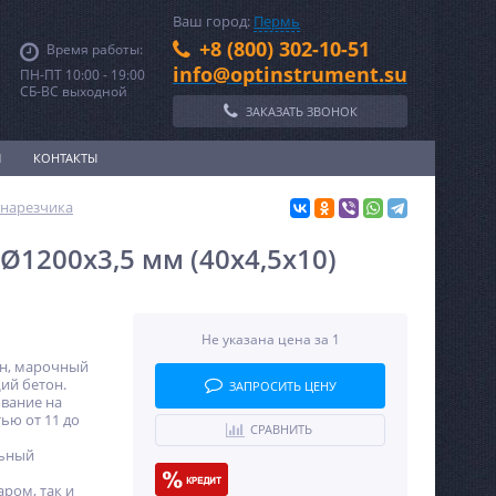
Ваш город:
Пермь
+8 (800) 302-10-51
Время работы:
info@optinstrument.su
ПН-ПТ 10:00 - 19:00
СБ-ВС выходной
ЗАКАЗАТЬ ЗВОНОК
И
КОНТАКТЫ
онарезчика
1200x3,5 мм (40x4,5x10)
Не указана цена за 1
н, марочный
ий бетон.
ЗАПРОСИТЬ ЦЕНУ
вание на
ю от 11 до
СРАВНИТЬ
льный
аром, так и