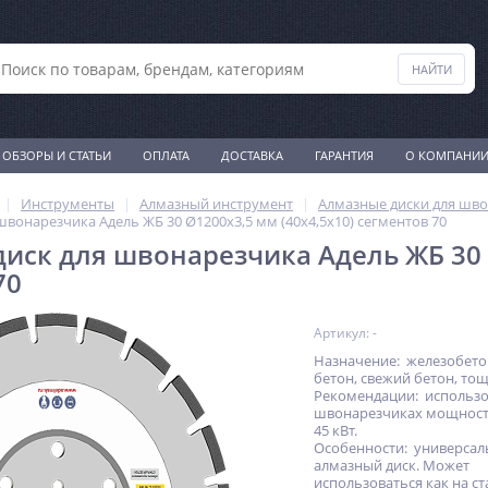
ОБЗОРЫ И СТАТЬИ
ОПЛАТА
ДОСТАВКА
ГАРАНТИЯ
О КОМПАНИ
Инструменты
Алмазный инструмент
Алмазные диски для шв
швонарезчика Адель ЖБ 30 Ø1200x3,5 мм (40x4,5x10) сегментов 70
иск для швонарезчика Адель ЖБ 30 Ø
70
Артикул: -
Назначение: железобето
бетон, свежий бетон, тощ
Рекомендации: использо
швонарезчиках мощность
45 кВт.
Особенности: универса
алмазный диск. Может
использоваться как на ст