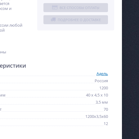
ается
ВСЕ СПОСОБЫ ОПЛАТЫ
рсом и
ПОДРОБНЕЕ О ДОСТАВКЕ
оссии любой
ной
аны
еристики
Адель
Россия
1200
 мм
40 x 4,5 x 10
3,5 мм
т
70
1200х3,5х60
NEW
NEW
12
%
ХИТ
%