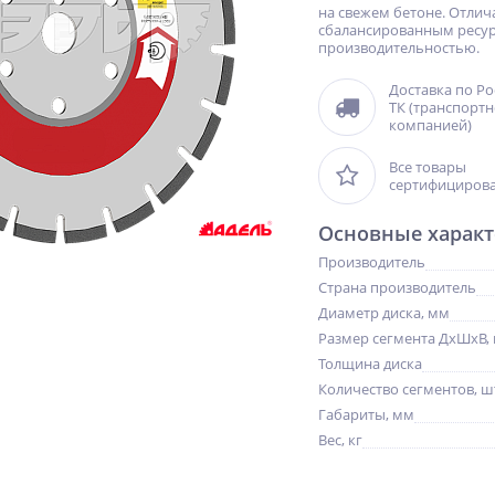
на свежем бетоне. Отлич
сбалансированным ресу
производительностью.
Доставка по Р
ТК (транспорт
компанией)
Все товары
сертифициров
Основные характ
Производитель
Страна производитель
Диаметр диска, мм
Размер сегмента ДхШхВ,
Толщина диска
Количество сегментов, ш
Габариты, мм
NEW
NEW
%
Вес, кг
ХИТ
%
%