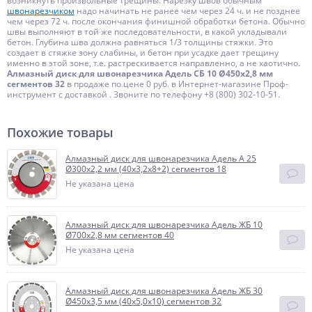
возникнуть произвольные трещины. Нарезку швов обычным
швонарезчиком
надо начинать не ранее чем через 24 ч. и не позднее
чем через 72 ч. после окончания финишной обработки бетона. Обычно
швы выполняют в той же последовательности, в какой укладывали
бетон. Глубина шва должна равняться 1/3 толщины стяжки. Это
создает в стяжке зону слабины, и бетон при усадке дает трещину
именно в этой зоне, т.е. растрескивается направленно, а не хаотично.
Алмазный диск для швонарезчика Адель СБ 10 Ø450x2,8 мм
сегментов 32
в продаже по цене 0 руб. в Интернет-магазине Проф-
инструмент с доставкой . Звоните по телефону +8 (800) 302-10-51.
Похожие товары
Алмазный диск для швонарезчика Адель А 25
Ø300x2,2 мм (40x3,2x8+2) сегментов 18
Не указана цена
Алмазный диск для швонарезчика Адель ЖБ 10
Ø700x2,8 мм сегментов 40
Не указана цена
Алмазный диск для швонарезчика Адель ЖБ 30
Ø450x3,5 мм (40x5,0x10) сегментов 32