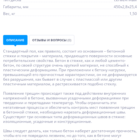
Габариты, мм
450х2,8х25,4
Вес, кг
1,50
ОПИСАНИЕ
ОТЗЫВЫ И ВОПРОСЫ
(0)
Стандартный пол, как правило, состоит из основания – бетонной
стяжки и покрытия – материала, придающего поверхности основные
потребительские свойства. Бетон в стяжке, как и любой цементо-
бетон, по своей структуре очень хрупкий материал, не способный к
пластическим деформациям. При приложении к бетону нагрузки,
превышающей его прочностные характеристики, он не деформируется
без разрушения, как бывает в случае с пластмассой или другим
пластичным материалом, а растрескивается подобно стеклу.
Появление трещин происходит также под действием внутренних
напряжений в бетоне, вызванных усадочными деформациями при
твердении и перепадами температур. Чтобы ограничить эти
негативные процессы и обеспечить контроль мест появления трещин
в бетонной стяжке, необходимо нарезать деформационные швы.
Существуют три основных типа деформационных швов в стяжке:
изоляционные, усадочные и конструкционные.
Швы следует делать, как только бетон наберет достаточную прочность,
чтобы его не повредило лезвием, но до того, как в бетоне могут