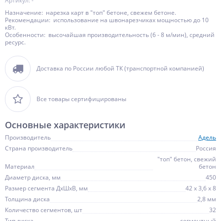
Артикул: -
Назначение: нарезка карт в "топ" бетоне, свежем бетоне.
Рекомендации: использование на швонарезчиках мощностью до 10
кВт.
Особенности: высочайшая производительность (6 - 8 м/мин), средний
ресурс.
Доставка по России любой ТК (транспортной компанией)
Все товары сертифицированы
Основные характеристики
Производитель
Адель
Страна производитель
Россия
"топ" бетон, свежий
Материал
бетон
Диаметр диска, мм
450
Размер сегмента ДхШхВ, мм
42 х 3,6 х 8
Толщина диска
2,8 мм
Количество сегментов, шт
32
Тип диска
сегментный