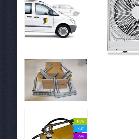
NEW
NEW
ХИТ
ХИТ
%
-5%