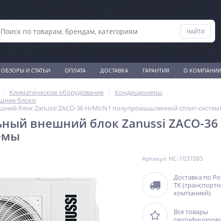
ОБЗОРЫ И СТАТЬИ
ОПЛАТА
ДОСТАВКА
ГАРАНТИЯ
О КОМПАНИ
Климатическое оборудование
Кондиционеры
шние блоки
шний блок Zanussi ZACO-36 H/MI/N1 полупромышленной сплит-систем
ный внешний блок Zanussi ZACO-3
емы
Артикул: НС-1037085
Доставка по Р
ТК (транспорт
компанией)
Все товары
сертифициров