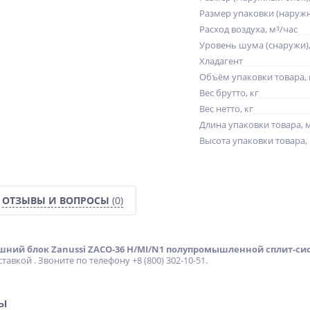
Размер упаковки (наруж
Расход воздуха, м³/час
Уровень шума (снаружи),
Хладагент
Объём упаковки товара, 
ат
Вибратор пневматический
Сварочный инвертор
3-х головочный для
Циклон ВДИ-201
Вес брутто, кг
боковой набивки
319 842
11 730
Вес нетто, кг
футеровки KLQ-Z
От
руб.
руб.
Длина упаковки товара, 
Высота упаковки товара,
ОТЗЫВЫ И ВОПРОСЫ
(0)
ний блок Zanussi ZACO-36 H/MI/N1 полупромышленной сплит-с
авкой . Звоните по телефону +8 (800) 302-10-51.
ры