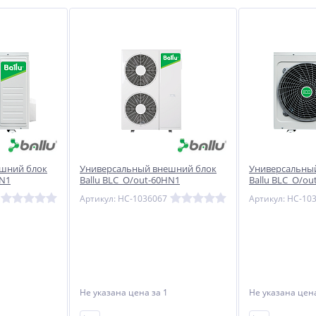
шний блок
Универсальный внешний блок
Универсальны
HN1
Ballu BLC_O/out-60HN1
Ballu BLC_O/ou
 сплит-
полупромышленной сплит-
полупромышле
Артикул: НС-1036067
Артикул: НС-10
системы
системы
Не указана цена
за 1
Не указана це