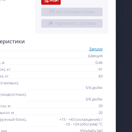
ВСЕ СПОСОБЫ ОПЛАТЫ
ПОДРОБНЕЕ О ДОСТАВКЕ
еристики
Zanussi
Швеция
, м
0,46
к), кг
91
), кг
83
(газовых),
5/8 дюйм
 (жидкостных),
3/8 дюйм
ссы, м
30
ысот, м
20
ружный блок),
+15 - +43 (охлаждение) /
-10 - +24 (обогрев) °С
, мм
950x840x340