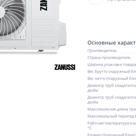
Основные характ
Производитель
Страна производитель
Ширина упаковки товара
Вес брутто (наружный бло
Вес нетто (Наружный блок
Диаметр труб хладагента 
дюйм
Диаметр труб хладагента
дюйм
Максимальная длина тра
Максимальный перепад в
NEW
NEW
NEW
Рабочая температура (на
ХИТ
%
ХИТ
°С
%
%
Размер (Наружный блок)