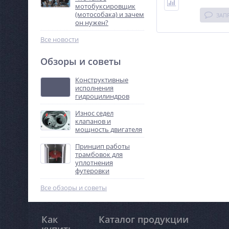
мотобуксировщик
(мотособака) и зачем
ЗАП
он нужен?
Все новости
Обзоры и советы
Конструктивные
исполнения
гидроцилиндров
Износ седел
клапанов и
мощность двигателя
Принцип работы
трамбовок для
уплотнения
футеровки
Все обзоры и советы
Как
Каталог продукции