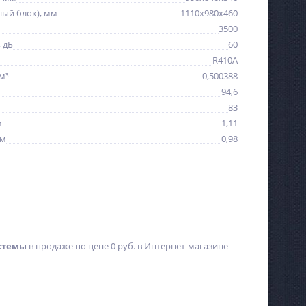
ный блок), мм
1110x980x460
3500
 дБ
60
R410A
м³
0,500388
94,6
83
м
1,11
 м
0,98
истемы
в продаже по цене 0 руб. в Интернет-магазине