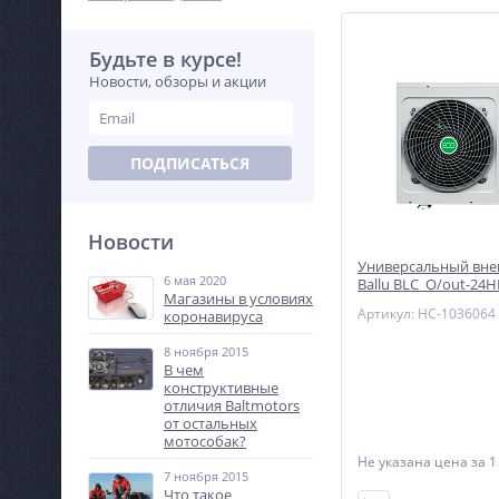
Будьте в курсе!
Новости, обзоры и акции
ПОДПИСАТЬСЯ
Новости
Универсальный вне
6 мая 2020
Ballu BLC_O/out-24
Магазины в условиях
полупромышленной
Артикул: НС-1036064
коронавируса
системы
8 ноября 2015
В чем
конструктивные
отличия Baltmotors
от остальных
мотособак?
Не указана цена
за 1
7 ноября 2015
Что такое