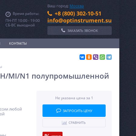
Ваш город:
Москва
+8 (800) 302-10-51
Время работы:
info@optinstrument.su
ПН-ПТ 10:00 - 19:00
СБ-ВС выходной
ЗАКАЗАТЬ ЗВОНОК
И
КОНТАКТЫ
ы
6 H/MI/N1 полупромышленной
Не указана цена за 1
оссии любой
ЗАПРОСИТЬ ЦЕНУ
ной
СРАВНИТЬ
аны