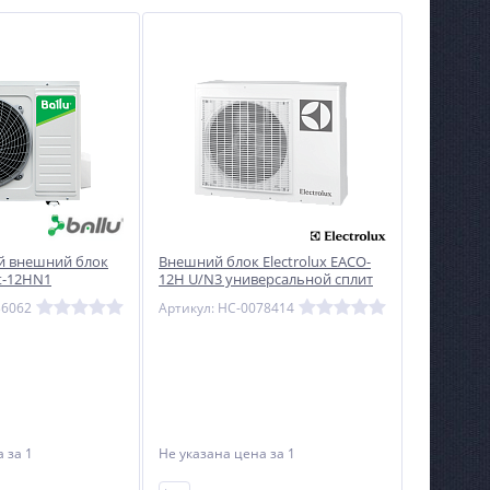
й внешний блок
Внешний блок Electrolux EACO-
t-12HN1
12H U/N3 универсальной сплит
нной сплит-
системы (220V)
36062
Артикул: НС-0078414
на
за 1
Не указана цена
за 1