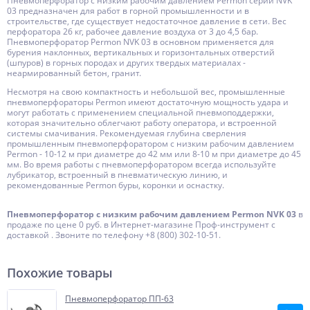
Пневмоперфоратор с низким рабочим давлением Permon серий NVK
03 предназначен для работ в горной промышленности и в
строительстве, где существует недостаточное давление в сети. Вес
перфоратора 26 кг, рабочее давление воздуха от 3 до 4,5 бар.
Пневмоперфоратор Permon NVK 03 в основном применяется для
бурения наклонных, вертикальных и горизонтальных отверстий
(шпуров) в горных породах и других твердых материалах -
неармированный бетон, гранит.
Несмотря на свою компактность и небольшой вес, промышленные
пневмоперфораторы Permon имеют достаточную мощность удара и
могут работать с применением специальной пневмоподдержки,
которая значительно облегчают работу оператора, и встроенной
системы смачивания. Рекомендуемая глубина сверления
промышленным пневмоперфоратором с низким рабочим давлением
Permon - 10-12 м при диаметре до 42 мм или 8-10 м при диаметре до 45
мм. Во время работы с пневмоперфоратором всегда используйте
лубрикатор, встроенный в пневматическую линию, и
рекомендованные Permon буры, коронки и оснастку.
Пневмоперфоратор с низким рабочим давлением Permon NVK 03
в
продаже по цене 0 руб. в Интернет-магазине Проф-инструмент с
доставкой . Звоните по телефону +8 (800) 302-10-51.
Похожие товары
Пневмоперфоратор ПП-63