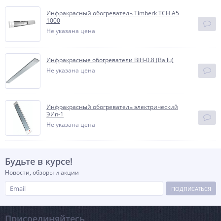
Инфракрасный обогреватель Timberk TCH A5
1000
Не указана цена
Инфракрасные обогреватели BIH-0.8 (Ballu)
Не указана цена
Инфракрасный обогреватель электрический
ЭИп-1
Не указана цена
Будьте в курсе!
Новости, обзоры и акции
ПОДПИСАТЬСЯ
Присоединяйтесь