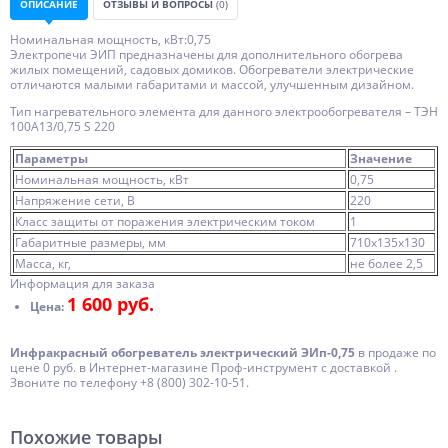
ОПИСАНИЕ
ОТЗЫВЫ И ВОПРОСЫ
(0)
Номинальная мощность, кВт:0,75
Электропечи ЭИП предназначены для дополнительного обогрева
жилых помещений, садовых домиков. Обогреватели электрические
отличаются малыми габаритами и массой, улучшенным дизайном.
Тип нагревательного элемента для данного электрообогревателя – ТЭН
100А13/0,75 S 220
Параметры
Значение
Номинальная мощность, кВт
0,75
Напряжение сети, В
220
Класс защиты от поражения электрическим током
1
Габаритные размеры, мм
710x135x130
Масса, кг,
не более 2,5
Информация для заказа
1 600 руб.
Цена:
Инфракрасный обогреватель электрический ЭИп-0,75
в продаже по
цене 0 руб. в Интернет-магазине Проф-инструмент с доставкой .
Звоните по телефону +8 (800) 302-10-51.
Похожие товары