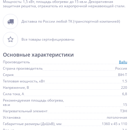
Мощность: 1,5 кВт, площадь обогрева: до 15 кв.м. Декоративная
защитная решетка, отражатель из жаропрочной нержавеющей стали.
Доставка по России любой ТК (транспортной компанией)
Все товары сертифицированы
Основные характеристики
Производитель
Ballu
Страна производитель
Россия
Серия
BIH-Т
Тепловая мощность, кВт
1.5
Напряжение, В
220
Сила тока, А
6,8
Рекомендуемая площадь обогрева,
кв.м
15
Нагревательный элемент
ТЭН
Установка
потолочная
Габаритные размеры (ДхШхВ), мм
1360 х 45 х 110