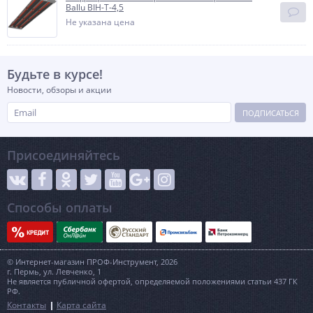
Ballu BIH-Т-4,5
Не указана цена
Будьте в курсе!
Новости, обзоры и акции
ПОДПИСАТЬСЯ
Присоединяйтесь
Способы оплаты
© Интернет-магазин ПРОФ-Инструмент, 2026
г. Пермь, ул. Левченко, 1
Не является публичной офертой, определяемой положениями статьи 437 ГК
РФ.
Контакты
Карта сайта